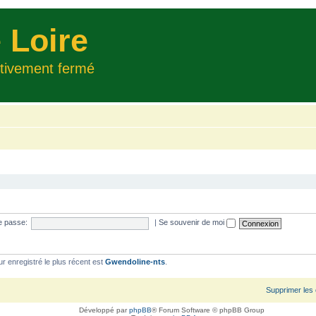
 Loire
itivement fermé
e passe:
|
Se souvenir de moi
ur enregistré le plus récent est
Gwendoline-nts
.
Supprimer les
Développé par
phpBB
® Forum Software © phpBB Group