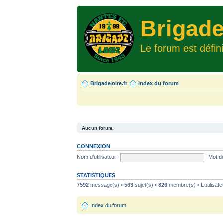
Brigade
Le forum est défin
Brigadeloire.fr
Index du forum
Aucun forum.
CONNEXION
Nom d’utilisateur:
Mot d
STATISTIQUES
7592
message(s) •
563
sujet(s) •
826
membre(s) • L’utilisate
Index du forum