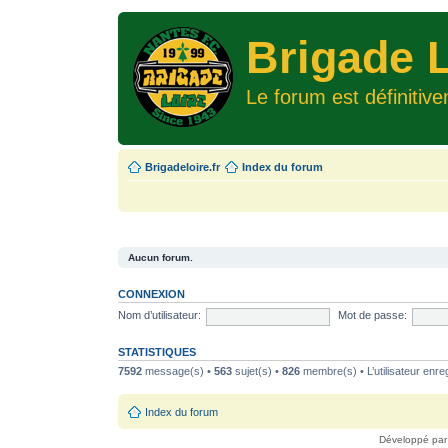
Brigade L
Le forum est définitiv
Brigadeloire.fr
Index du forum
Aucun forum.
CONNEXION
Nom d’utilisateur:
Mot de passe:
STATISTIQUES
7592
message(s) •
563
sujet(s) •
826
membre(s) • L’utilisateur enreg
Index du forum
Développé pa