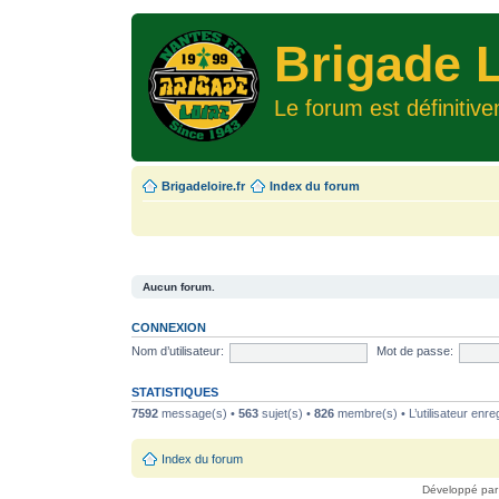
Brigade L
Le forum est définitiv
Brigadeloire.fr
Index du forum
Aucun forum.
CONNEXION
Nom d’utilisateur:
Mot de passe:
STATISTIQUES
7592
message(s) •
563
sujet(s) •
826
membre(s) • L’utilisateur enreg
Index du forum
Développé pa