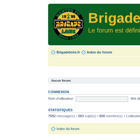
Brigade
Le forum est défin
Brigadeloire.fr
Index du forum
Aucun forum.
CONNEXION
Nom d’utilisateur:
Mot d
STATISTIQUES
7592
message(s) •
563
sujet(s) •
826
membre(s) • L’utilisate
Index du forum