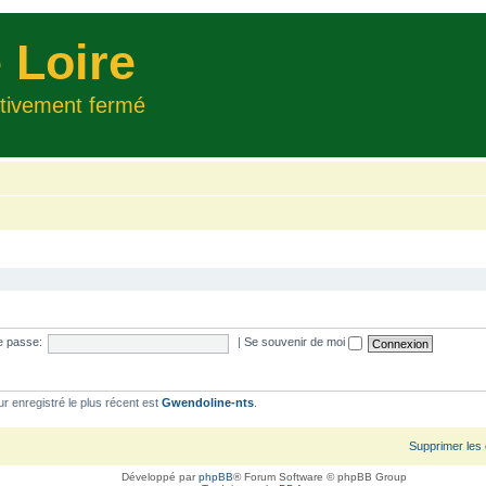
 Loire
itivement fermé
e passe:
|
Se souvenir de moi
ur enregistré le plus récent est
Gwendoline-nts
.
Supprimer les
Développé par
phpBB
® Forum Software © phpBB Group