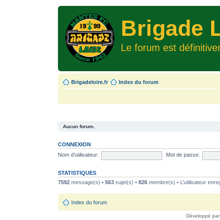
Brigade L
Le forum est définitiv
Brigadeloire.fr
Index du forum
Aucun forum.
CONNEXION
Nom d’utilisateur:
Mot de passe:
STATISTIQUES
7592
message(s) •
563
sujet(s) •
826
membre(s) • L’utilisateur enreg
Index du forum
Développé pa