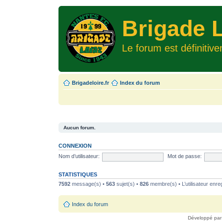
Brigade L
Le forum est définitiv
Brigadeloire.fr
Index du forum
Aucun forum.
CONNEXION
Nom d’utilisateur:
Mot de passe:
STATISTIQUES
7592
message(s) •
563
sujet(s) •
826
membre(s) • L’utilisateur enreg
Index du forum
Développé pa