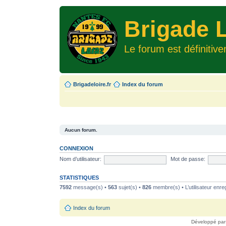
Brigade L
Le forum est définitiv
Brigadeloire.fr
Index du forum
Aucun forum.
CONNEXION
Nom d’utilisateur:
Mot de passe:
STATISTIQUES
7592
message(s) •
563
sujet(s) •
826
membre(s) • L’utilisateur enreg
Index du forum
Développé pa