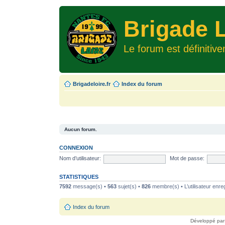
Brigade L
Le forum est définitiv
Brigadeloire.fr
Index du forum
Aucun forum.
CONNEXION
Nom d’utilisateur:
Mot de passe:
STATISTIQUES
7592
message(s) •
563
sujet(s) •
826
membre(s) • L’utilisateur enreg
Index du forum
Développé pa