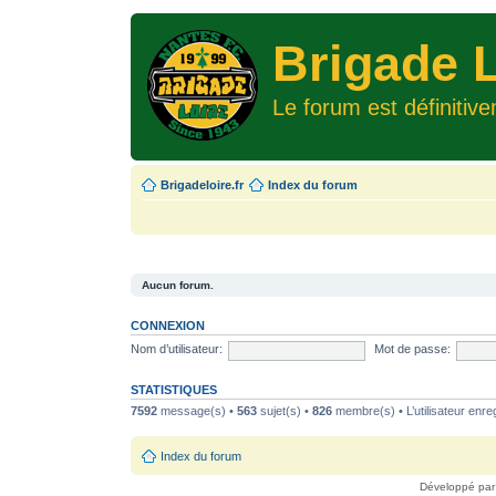
Brigade L
Le forum est définitiv
Brigadeloire.fr
Index du forum
Aucun forum.
CONNEXION
Nom d’utilisateur:
Mot de passe:
STATISTIQUES
7592
message(s) •
563
sujet(s) •
826
membre(s) • L’utilisateur enreg
Index du forum
Développé pa