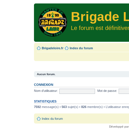
Brigade L
Le forum est définitiv
Brigadeloire.fr
Index du forum
Aucun forum.
CONNEXION
Nom d’utilisateur:
Mot de passe:
STATISTIQUES
7592
message(s) •
563
sujet(s) •
826
membre(s) • L’utilisateur enreg
Index du forum
Développé pa