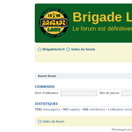
Brigade L
Le forum est définitiv
Brigadeloire.fr
Index du forum
Aucun forum.
CONNEXION
Nom d’utilisateur:
Mot de passe:
STATISTIQUES
7592
message(s) •
563
sujet(s) •
826
membre(s) • L’utilisateur enreg
Index du forum
Développé pa