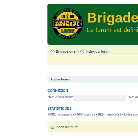
Brigade
Le forum est défin
Brigadeloire.fr
Index du forum
Aucun forum.
CONNEXION
Nom d’utilisateur:
Mot d
STATISTIQUES
7592
message(s) •
563
sujet(s) •
826
membre(s) • L’utilisate
Index du forum