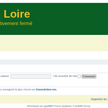
 Loire
itivement fermé
e passe:
|
Se souvenir de moi
ur enregistré le plus récent est
Gwendoline-nts
.
Supprimer les
Développé par
phpBB
® Forum Software © phpBB Group