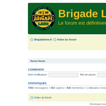
Brigade L
Le forum est définitiv
Brigadeloire.fr
Index du forum
Aucun forum.
CONNEXION
Nom d’utilisateur:
Mot de passe:
STATISTIQUES
7592
message(s) •
563
sujet(s) •
826
membre(s) • L’utilisateur enreg
Index du forum
Développé pa