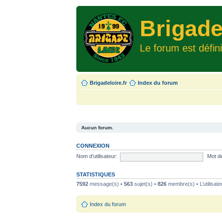
Brigade
Le forum est défin
Brigadeloire.fr
Index du forum
Aucun forum.
CONNEXION
Nom d’utilisateur:
Mot d
STATISTIQUES
7592
message(s) •
563
sujet(s) •
826
membre(s) • L’utilisate
Index du forum