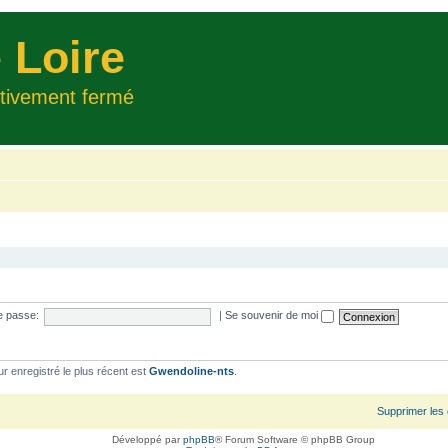
 Loire
itivement fermé
e passe:
|
Se souvenir de moi
ur enregistré le plus récent est
Gwendoline-nts
.
Supprimer les
Développé par
phpBB
® Forum Software © phpBB Group