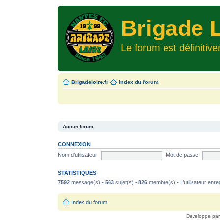
Brigade L
Le forum est définitiv
Brigadeloire.fr
Index du forum
Aucun forum.
CONNEXION
Nom d’utilisateur:
Mot de passe:
STATISTIQUES
7592
message(s) •
563
sujet(s) •
826
membre(s) • L’utilisateur enreg
Index du forum
Développé pa