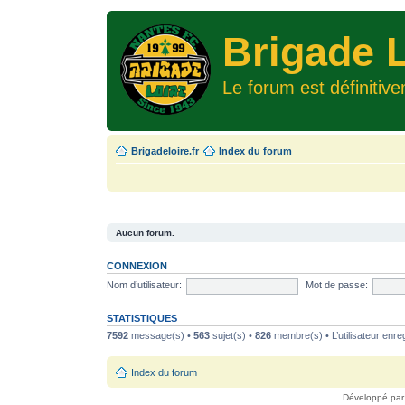
Brigade L
Le forum est définitiv
Brigadeloire.fr
Index du forum
Aucun forum.
CONNEXION
Nom d’utilisateur:
Mot de passe:
STATISTIQUES
7592
message(s) •
563
sujet(s) •
826
membre(s) • L’utilisateur enreg
Index du forum
Développé pa