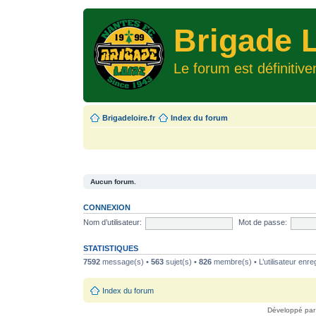
Brigade L
Le forum est définitiv
Brigadeloire.fr
Index du forum
Aucun forum.
CONNEXION
Nom d’utilisateur:
Mot de passe:
STATISTIQUES
7592
message(s) •
563
sujet(s) •
826
membre(s) • L’utilisateur enreg
Index du forum
Développé pa