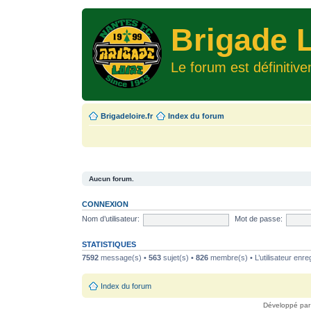
Brigade L
Le forum est définitiv
Brigadeloire.fr
Index du forum
Aucun forum.
CONNEXION
Nom d’utilisateur:
Mot de passe:
STATISTIQUES
7592
message(s) •
563
sujet(s) •
826
membre(s) • L’utilisateur enreg
Index du forum
Développé pa