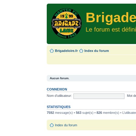
Brigade
Le forum est défin
Brigadeloire.fr
Index du forum
Aucun forum.
CONNEXION
Nom d’utilisateur:
Mot d
STATISTIQUES
7592
message(s) •
563
sujet(s) •
826
membre(s) • L’utilisate
Index du forum