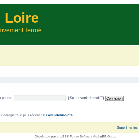
 Loire
itivement fermé
e passe:
|
Se souvenir de moi
ur enregistré le plus récent est
Gwendoline-nts
.
Supprimer les
Développé par
phpBB
® Forum Software © phpBB Group