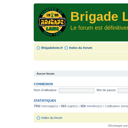
Brigade L
Le forum est définitiv
Brigadeloire.fr
Index du forum
Aucun forum.
CONNEXION
Nom d’utilisateur:
Mot de passe:
STATISTIQUES
7592
message(s) •
563
sujet(s) •
826
membre(s) • L’utilisateur enreg
Index du forum
Développé pa