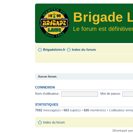
Brigade L
Le forum est définitiv
Brigadeloire.fr
Index du forum
Aucun forum.
CONNEXION
Nom d’utilisateur:
Mot de passe:
STATISTIQUES
7592
message(s) •
563
sujet(s) •
826
membre(s) • L’utilisateur enreg
Index du forum
Développé pa