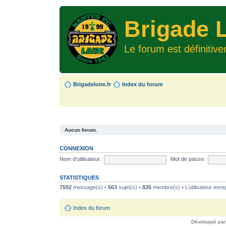
Brigade L
Le forum est définitiv
Brigadeloire.fr
Index du forum
Aucun forum.
CONNEXION
Nom d’utilisateur:
Mot de passe:
STATISTIQUES
7592
message(s) •
563
sujet(s) •
826
membre(s) • L’utilisateur enreg
Index du forum
Développé pa