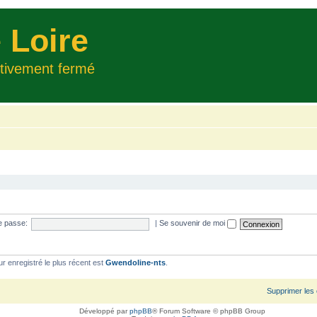
 Loire
itivement fermé
e passe:
|
Se souvenir de moi
ur enregistré le plus récent est
Gwendoline-nts
.
Supprimer les
Développé par
phpBB
® Forum Software © phpBB Group