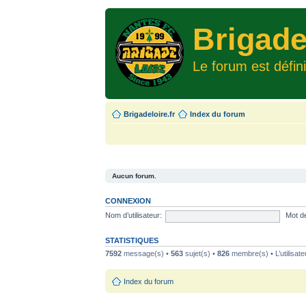
Brigade
Le forum est défin
Brigadeloire.fr
Index du forum
Aucun forum.
CONNEXION
Nom d’utilisateur:
Mot d
STATISTIQUES
7592
message(s) •
563
sujet(s) •
826
membre(s) • L’utilisate
Index du forum