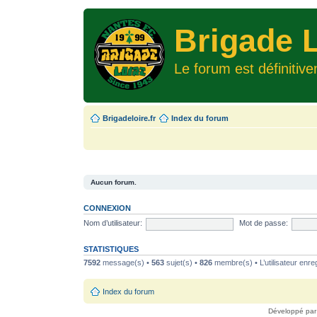
Brigade L
Le forum est définitiv
Brigadeloire.fr
Index du forum
Aucun forum.
CONNEXION
Nom d’utilisateur:
Mot de passe:
STATISTIQUES
7592
message(s) •
563
sujet(s) •
826
membre(s) • L’utilisateur enreg
Index du forum
Développé pa