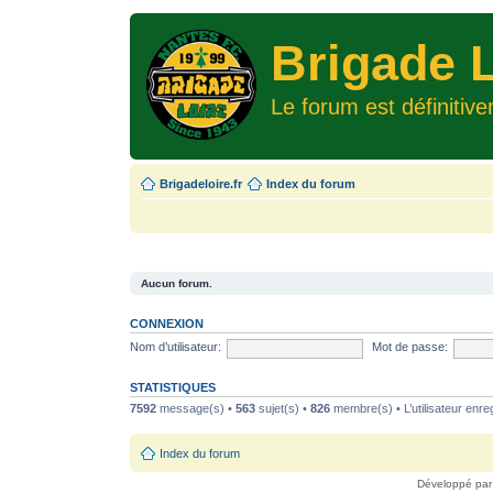
Brigade L
Le forum est définitiv
Brigadeloire.fr
Index du forum
Aucun forum.
CONNEXION
Nom d’utilisateur:
Mot de passe:
STATISTIQUES
7592
message(s) •
563
sujet(s) •
826
membre(s) • L’utilisateur enreg
Index du forum
Développé pa