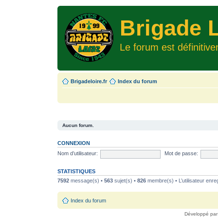
Brigade L
Le forum est définitiv
Brigadeloire.fr
Index du forum
Aucun forum.
CONNEXION
Nom d’utilisateur:
Mot de passe:
STATISTIQUES
7592
message(s) •
563
sujet(s) •
826
membre(s) • L’utilisateur enreg
Index du forum
Développé pa