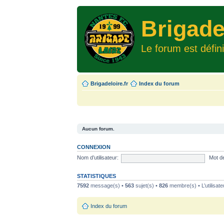
Brigade
Le forum est défin
Brigadeloire.fr
Index du forum
Aucun forum.
CONNEXION
Nom d’utilisateur:
Mot d
STATISTIQUES
7592
message(s) •
563
sujet(s) •
826
membre(s) • L’utilisate
Index du forum