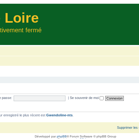
 Loire
itivement fermé
e passe:
|
Se souvenir de moi
ur enregistré le plus récent est
Gwendoline-nts
.
Supprimer les
Développé par
phpBB
® Forum Software © phpBB Group