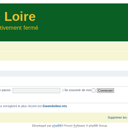
 Loire
itivement fermé
e passe:
|
Se souvenir de moi
ur enregistré le plus récent est
Gwendoline-nts
.
Supprimer les
Développé par
phpBB
® Forum Software © phpBB Group