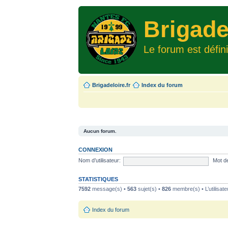
Brigade
Le forum est défin
Brigadeloire.fr
Index du forum
Aucun forum.
CONNEXION
Nom d’utilisateur:
Mot d
STATISTIQUES
7592
message(s) •
563
sujet(s) •
826
membre(s) • L’utilisate
Index du forum