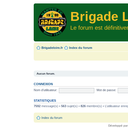
Brigade L
Le forum est définitiv
Brigadeloire.fr
Index du forum
Aucun forum.
CONNEXION
Nom d’utilisateur:
Mot de passe:
STATISTIQUES
7592
message(s) •
563
sujet(s) •
826
membre(s) • L’utilisateur enreg
Index du forum
Développé pa