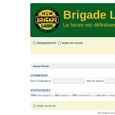
Brigade L
Le forum est définitiv
Brigadeloire.fr
Index du forum
Aucun forum.
CONNEXION
Nom d’utilisateur:
Mot de passe:
STATISTIQUES
7592
message(s) •
563
sujet(s) •
826
membre(s) • L’utilisateur enreg
Index du forum
Développé pa