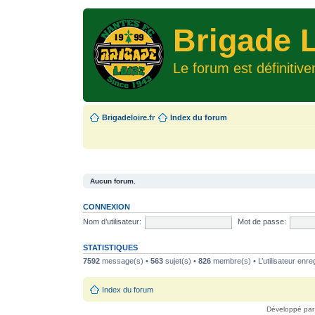
Brigade L
Le forum est définitiv
Brigadeloire.fr
Index du forum
Aucun forum.
CONNEXION
Nom d’utilisateur:
Mot de passe:
STATISTIQUES
7592
message(s) •
563
sujet(s) •
826
membre(s) • L’utilisateur enreg
Index du forum
Développé pa