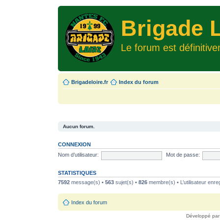
Brigade L
Le forum est définitiv
Brigadeloire.fr
Index du forum
Aucun forum.
CONNEXION
Nom d’utilisateur:
Mot de passe:
STATISTIQUES
7592
message(s) •
563
sujet(s) •
826
membre(s) • L’utilisateur enreg
Index du forum
Développé pa