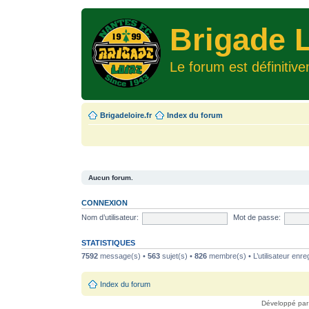
Brigade L
Le forum est définitiv
Brigadeloire.fr
Index du forum
Aucun forum.
CONNEXION
Nom d’utilisateur:
Mot de passe:
STATISTIQUES
7592
message(s) •
563
sujet(s) •
826
membre(s) • L’utilisateur enreg
Index du forum
Développé pa