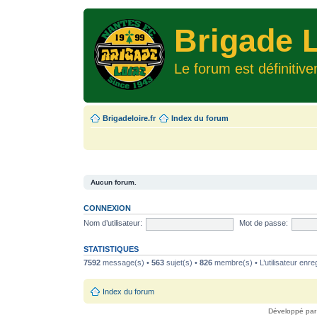
Brigade L
Le forum est définitiv
Brigadeloire.fr
Index du forum
Aucun forum.
CONNEXION
Nom d’utilisateur:
Mot de passe:
STATISTIQUES
7592
message(s) •
563
sujet(s) •
826
membre(s) • L’utilisateur enreg
Index du forum
Développé pa