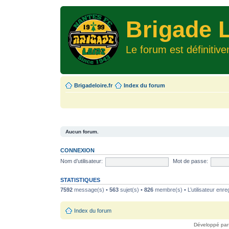
Brigade L
Le forum est définitiv
Brigadeloire.fr
Index du forum
Aucun forum.
CONNEXION
Nom d’utilisateur:
Mot de passe:
STATISTIQUES
7592
message(s) •
563
sujet(s) •
826
membre(s) • L’utilisateur enreg
Index du forum
Développé pa