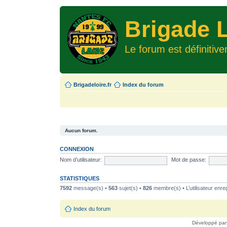
Brigade L
Le forum est définitiv
Brigadeloire.fr
Index du forum
Aucun forum.
CONNEXION
Nom d’utilisateur:
Mot de passe:
STATISTIQUES
7592
message(s) •
563
sujet(s) •
826
membre(s) • L’utilisateur enreg
Index du forum
Développé pa