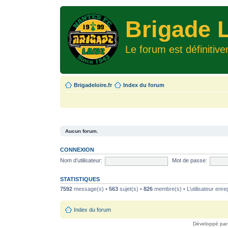
Brigade L
Le forum est définitiv
Brigadeloire.fr
Index du forum
Aucun forum.
CONNEXION
Nom d’utilisateur:
Mot de passe:
STATISTIQUES
7592
message(s) •
563
sujet(s) •
826
membre(s) • L’utilisateur enreg
Index du forum
Développé pa