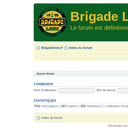
Brigade L
Le forum est définitiv
Brigadeloire.fr
Index du forum
Aucun forum.
CONNEXION
Nom d’utilisateur:
Mot de passe:
STATISTIQUES
7592
message(s) •
563
sujet(s) •
826
membre(s) • L’utilisateur enreg
Index du forum
Développé pa