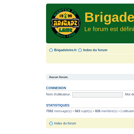
Brigade
Le forum est défin
Brigadeloire.fr
Index du forum
Aucun forum.
CONNEXION
Nom d’utilisateur:
Mot d
STATISTIQUES
7592
message(s) •
563
sujet(s) •
826
membre(s) • L’utilisate
Index du forum