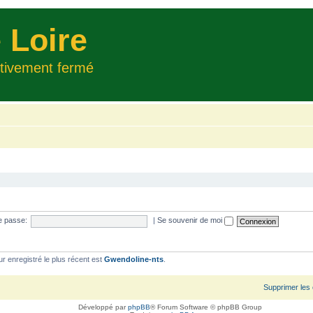
 Loire
itivement fermé
e passe:
|
Se souvenir de moi
ur enregistré le plus récent est
Gwendoline-nts
.
Supprimer les
Développé par
phpBB
® Forum Software © phpBB Group