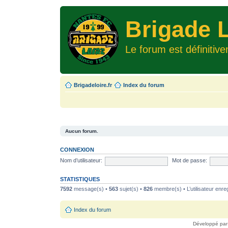
Brigade L
Le forum est définitiv
Brigadeloire.fr
Index du forum
Aucun forum.
CONNEXION
Nom d’utilisateur:
Mot de passe:
STATISTIQUES
7592
message(s) •
563
sujet(s) •
826
membre(s) • L’utilisateur enreg
Index du forum
Développé pa