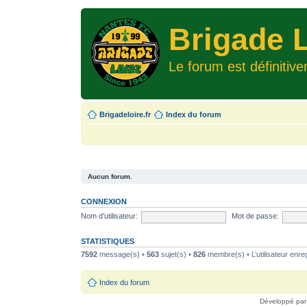
Brigade L
Le forum est définitiv
Brigadeloire.fr
Index du forum
Aucun forum.
CONNEXION
Nom d’utilisateur:
Mot de passe:
STATISTIQUES
7592
message(s) •
563
sujet(s) •
826
membre(s) • L’utilisateur enreg
Index du forum
Développé pa