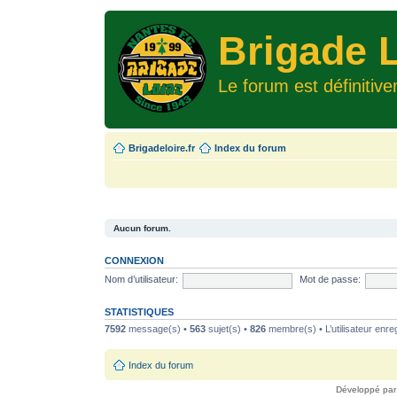
Brigade L
Le forum est définitiv
Brigadeloire.fr
Index du forum
Aucun forum.
CONNEXION
Nom d’utilisateur:
Mot de passe:
STATISTIQUES
7592
message(s) •
563
sujet(s) •
826
membre(s) • L’utilisateur enreg
Index du forum
Développé pa