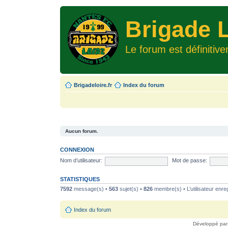
Brigade L
Le forum est définitiv
Brigadeloire.fr
Index du forum
Aucun forum.
CONNEXION
Nom d’utilisateur:
Mot de passe:
STATISTIQUES
7592
message(s) •
563
sujet(s) •
826
membre(s) • L’utilisateur enreg
Index du forum
Développé pa