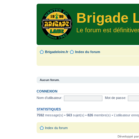
Brigade L
Le forum est définitiv
Brigadeloire.fr
Index du forum
Aucun forum.
CONNEXION
Nom d’utilisateur:
Mot de passe:
STATISTIQUES
7592
message(s) •
563
sujet(s) •
826
membre(s) • L’utilisateur enreg
Index du forum
Développé pa