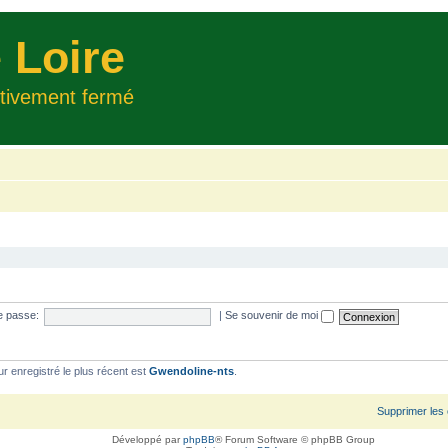
 Loire
itivement fermé
e passe:
|
Se souvenir de moi
ur enregistré le plus récent est
Gwendoline-nts
.
Supprimer les
Développé par
phpBB
® Forum Software © phpBB Group