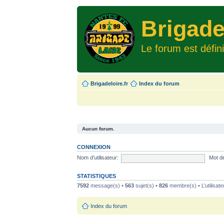
Brigade
Le forum est défin
Brigadeloire.fr
Index du forum
Aucun forum.
CONNEXION
Nom d’utilisateur:
Mot d
STATISTIQUES
7592
message(s) •
563
sujet(s) •
826
membre(s) • L’utilisate
Index du forum