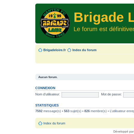
Brigade L
Le forum est définitiv
Brigadeloire.fr
Index du forum
Aucun forum.
CONNEXION
Nom d’utilisateur:
Mot de passe:
STATISTIQUES
7592
message(s) •
563
sujet(s) •
826
membre(s) • L’utilisateur enreg
Index du forum
Développé pa