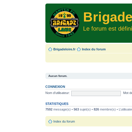
Brigade
Le forum est défin
Brigadeloire.fr
Index du forum
Aucun forum.
CONNEXION
Nom d’utilisateur:
Mot d
STATISTIQUES
7592
message(s) •
563
sujet(s) •
826
membre(s) • L’utilisate
Index du forum