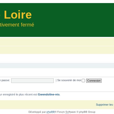
 Loire
itivement fermé
e passe:
|
Se souvenir de moi
ur enregistré le plus récent est
Gwendoline-nts
.
Supprimer les
Développé par
phpBB
® Forum Software © phpBB Group