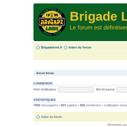
Brigade L
Le forum est définitiv
Brigadeloire.fr
Index du forum
Aucun forum.
CONNEXION
Nom d’utilisateur:
Mot de passe:
STATISTIQUES
7592
message(s) •
563
sujet(s) •
826
membre(s) • L’utilisateur enreg
Index du forum
Développé pa