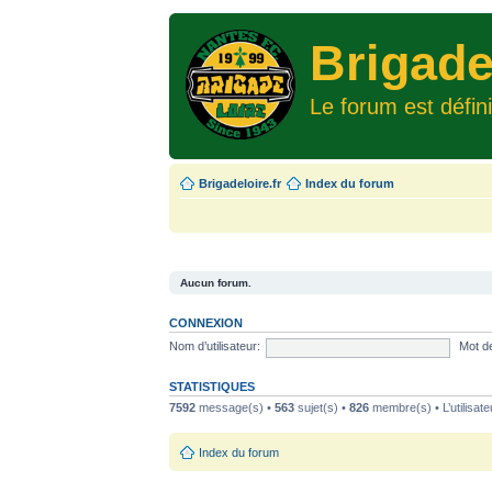
Brigade
Le forum est défin
Brigadeloire.fr
Index du forum
Aucun forum.
CONNEXION
Nom d’utilisateur:
Mot d
STATISTIQUES
7592
message(s) •
563
sujet(s) •
826
membre(s) • L’utilisate
Index du forum