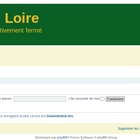
 Loire
itivement fermé
e passe:
|
Se souvenir de moi
ur enregistré le plus récent est
Gwendoline-nts
.
Supprimer les
Développé par
phpBB
® Forum Software © phpBB Group