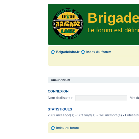
Brigade
Le forum est défin
Brigadeloire.fr
Index du forum
Aucun forum.
CONNEXION
Nom d’utilisateur:
Mot d
STATISTIQUES
7592
message(s) •
563
sujet(s) •
826
membre(s) • L’utilisate
Index du forum