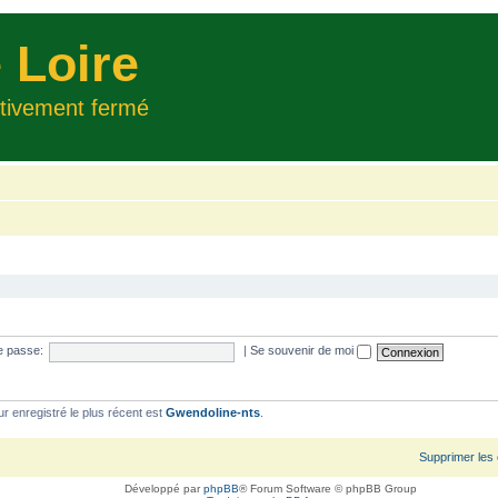
 Loire
itivement fermé
e passe:
|
Se souvenir de moi
ur enregistré le plus récent est
Gwendoline-nts
.
Supprimer les
Développé par
phpBB
® Forum Software © phpBB Group